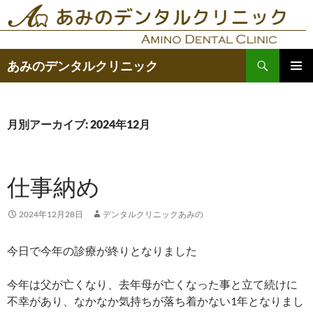
コ
ン
テ
検
ン
あみのデンタルクリニック
索
ツ
メインメ
へ
ニュー
ス
月別アーカイブ: 2024年12月
キ
ッ
プ
仕事納め
2024年12月28日
デンタルクリニックあみの
今日で今年の診療が終りとなりました
今年は父が亡くなり、去年母が亡くなった事と立て続けに
不幸があり、なかなか気持ちが落ち着かない1年となりまし