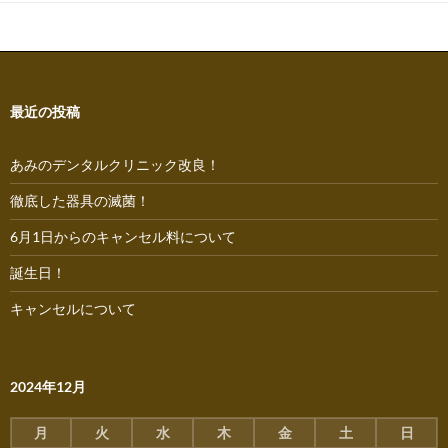
ナ
ビ
ゲ
ー
最近の投稿
シ
あみのデンタルクリニック改良！
ョ
徹底した器具の滅菌！
ン
6月1日からのキャンセル料について
誕生日！
キャンセルについて
2024年12月
月
火
水
木
金
土
日