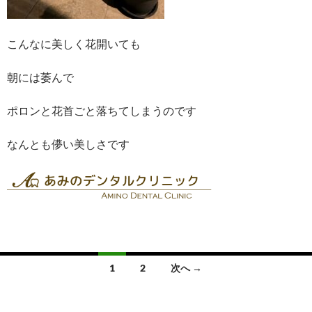
こんなに美しく花開いても
朝には萎んで
ポロンと花首ごと落ちてしまうのです
なんとも儚い美しさです
投
1
2
次へ →
稿