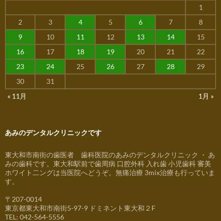
1
2
3
4
5
6
7
8
9
10
11
12
13
14
15
16
17
18
19
20
21
22
23
24
25
26
27
28
29
30
31
« 11月
1月 »
あみのデンタルクリニックです
東大和市南街の歯医者 歯科医院のあみのデンタルクリニック ・ あ
みの歯科です。東大和駅前で歯周病 口腔外科 入れ歯 小児歯科 審美
ホワイト二ングは当医院へどうぞ。無痛治療 3mix治療も行っていま
す。
〒207-0014
東京都東大和市南街5-97-9 ドミネント東大和２F
TEL: 042-564-5556