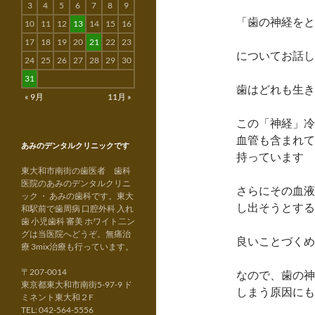
3
4
5
6
7
8
9
「歯の神経をと
10
11
12
13
14
15
16
17
18
19
20
21
22
23
についてお話し
24
25
26
27
28
29
30
31
歯はどれも生き
« 9月
11月 »
この「神経」冷
血管も含まれて
あみのデンタルクリニックです
持っています
東大和市南街の歯医者 歯科
医院のあみのデンタルクリニ
さらにその血液
ック ・ あみの歯科です。東大
し出そうとする
和駅前で歯周病 口腔外科 入れ
歯 小児歯科 審美 ホワイト二ン
グは当医院へどうぞ。無痛治
良いことづくめ
療 3mix治療も行っています。
〒207-0014
なので、歯の神
東京都東大和市南街5-97-9 ド
しまう原因にも
ミネント東大和２F
TEL: 042-564-5556