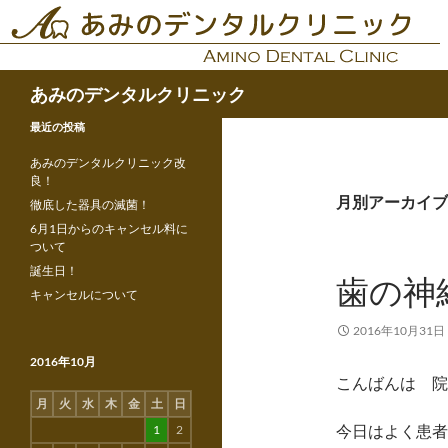
コ
ン
テ
検
ン
あみのデンタルクリニック
索
ツ
最近の投稿
へ
ス
あみのデンタルクリニック改
キ
良！
月別アーカイブ: 
ッ
徹底した器具の滅菌！
プ
6月1日からのキャンセル料に
ついて
誕生日！
歯の神
キャンセルについて
2016年10月31日
2016年10月
こんばんは 院
月
火
水
木
金
土
日
今日はよく患者
1
2