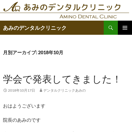
コ
ン
テ
検
ン
あみのデンタルクリニック
索
ツ
メインメ
へ
ニュー
ス
月別アーカイブ: 2018年10月
キ
ッ
プ
学会で発表してきました！
2018年10月17日
デンタルクリニックあみの
おはようございます
院長のあみのです