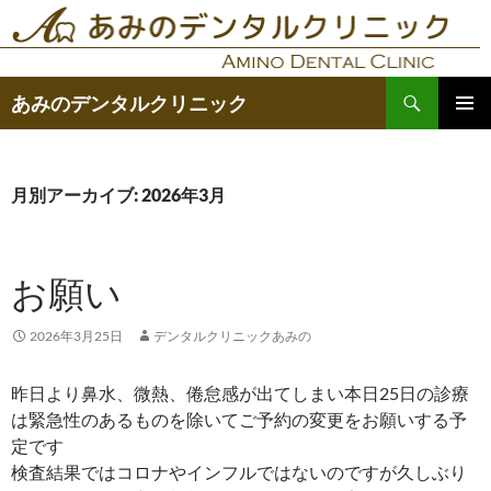
コ
ン
テ
検
ン
あみのデンタルクリニック
索
ツ
メインメ
へ
ニュー
ス
月別アーカイブ: 2026年3月
キ
ッ
プ
お願い
2026年3月25日
デンタルクリニックあみの
昨日より鼻水、微熱、倦怠感が出てしまい本日25日の診療
は緊急性のあるものを除いてご予約の変更をお願いする予
定です
検査結果ではコロナやインフルではないのですが久しぶり