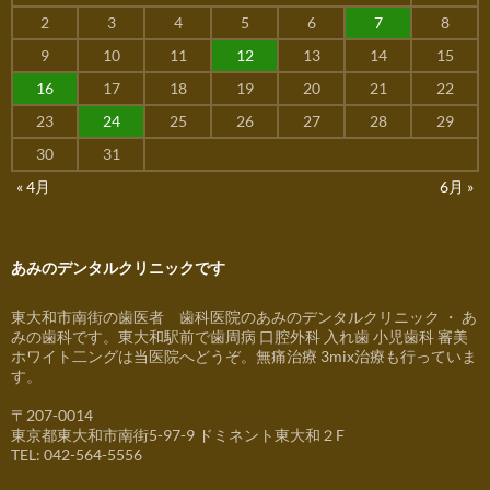
2
3
4
5
6
7
8
9
10
11
12
13
14
15
16
17
18
19
20
21
22
23
24
25
26
27
28
29
30
31
« 4月
6月 »
あみのデンタルクリニックです
東大和市南街の歯医者 歯科医院のあみのデンタルクリニック ・ あ
みの歯科です。東大和駅前で歯周病 口腔外科 入れ歯 小児歯科 審美
ホワイト二ングは当医院へどうぞ。無痛治療 3mix治療も行っていま
す。
〒207-0014
東京都東大和市南街5-97-9 ドミネント東大和２F
TEL: 042-564-5556