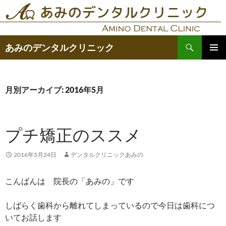
コ
ン
テ
検
ン
あみのデンタルクリニック
索
ツ
メインメ
へ
ニュー
ス
月別アーカイブ: 2016年5月
キ
ッ
プ
プチ矯正のススメ
2016年5月24日
デンタルクリニックあみの
こんばんは 院長の「あみの」です
しばらく歯科から離れてしまっているので今日は歯科につ
いてお話します