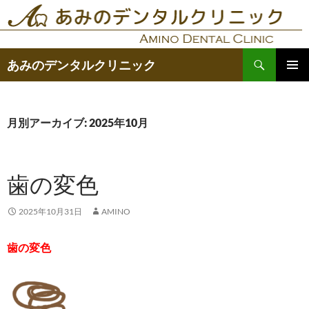
コ
ン
テ
検
ン
あみのデンタルクリニック
索
ツ
メインメ
へ
ニュー
ス
月別アーカイブ: 2025年10月
キ
ッ
プ
歯の変色
2025年10月31日
AMINO
歯の変色