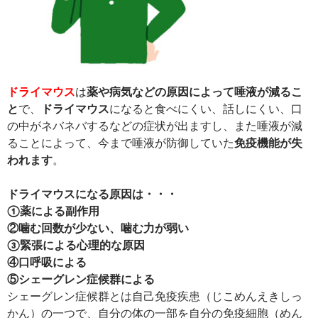
ドライマウス
は
薬や病気などの原因によって唾液が減るこ
と
で、
ドライマウス
になると食べにくい、話しにくい、口
の中がネバネバするなどの症状が出ますし、また唾液が減
ることによって、今まで唾液が防御していた
免疫機能が失
われます
。
ドライマウスになる原因は・・・
①薬による副作用
②噛む回数が少ない、噛む力が弱い
③緊張による心理的な原因
④口呼吸による
⑤シェーグレン症候群による
シェーグレン症候群とは自己免疫疾患（じこめんえきしっ
かん）の一つで、自分の体の一部を自分の免疫細胞（めん