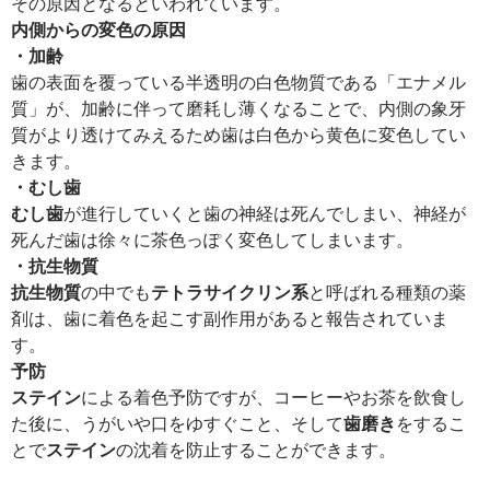
その原因となるといわれています。
内側からの変色の原因
・加齢
歯の表面を覆っている半透明の白色物質である「エナメル
質」が、加齢に伴って磨耗し薄くなることで、内側の象牙
質がより透けてみえるため歯は白色から黄色に変色してい
きます。
・むし歯
むし歯
が進行していくと歯の神経は死んでしまい、神経が
死んだ歯は徐々に茶色っぽく変色してしまいます。
・抗生物質
抗生物質
の中でも
テトラサイクリン系
と呼ばれる種類の薬
剤は、歯に着色を起こす副作用があると報告されていま
す。
予防
ステイン
による着色予防ですが、コーヒーやお茶を飲食し
た後に、うがいや口をゆすぐこと、そして
歯磨き
をするこ
とで
ステイン
の沈着を防止することができます。