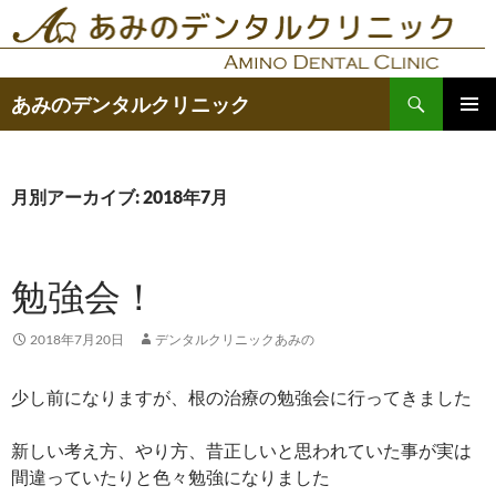
コ
ン
テ
検
ン
あみのデンタルクリニック
索
ツ
メインメ
へ
ニュー
ス
月別アーカイブ: 2018年7月
キ
ッ
プ
勉強会！
2018年7月20日
デンタルクリニックあみの
少し前になりますが、根の治療の勉強会に行ってきました
新しい考え方、やり方、昔正しいと思われていた事が実は
間違っていたりと色々勉強になりました