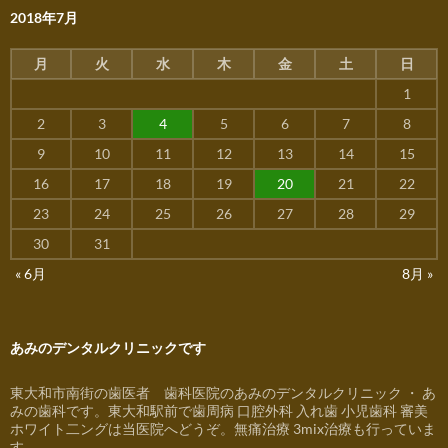
2018年7月
月
火
水
木
金
土
日
1
2
3
4
5
6
7
8
9
10
11
12
13
14
15
16
17
18
19
20
21
22
23
24
25
26
27
28
29
30
31
« 6月
8月 »
あみのデンタルクリニックです
東大和市南街の歯医者 歯科医院のあみのデンタルクリニック ・ あ
みの歯科です。東大和駅前で歯周病 口腔外科 入れ歯 小児歯科 審美
ホワイト二ングは当医院へどうぞ。無痛治療 3mix治療も行っていま
す。