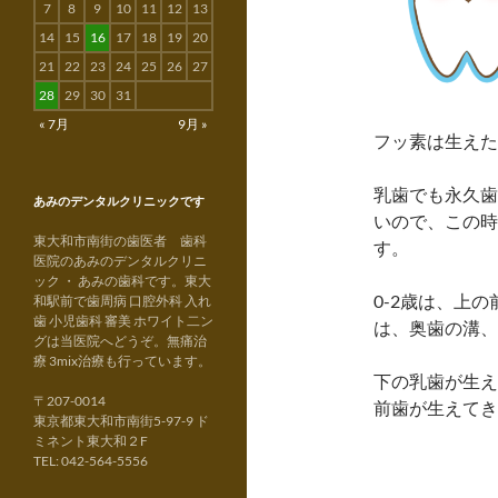
7
8
9
10
11
12
13
14
15
16
17
18
19
20
21
22
23
24
25
26
27
28
29
30
31
« 7月
9月 »
フッ素は生えた
乳歯でも永久歯
あみのデンタルクリニックです
いので、この時
東大和市南街の歯医者 歯科
す。
医院のあみのデンタルクリニ
ック ・ あみの歯科です。東大
0-2歳は、上
和駅前で歯周病 口腔外科 入れ
歯 小児歯科 審美 ホワイト二ン
は、奥歯の溝、
グは当医院へどうぞ。無痛治
療 3mix治療も行っています。
下の乳歯が生え
〒207-0014
前歯が生えてき
東京都東大和市南街5-97-9 ド
ミネント東大和２F
TEL: 042-564-5556