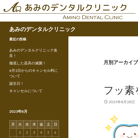
コ
ン
テ
検
ン
あみのデンタルクリニック
索
ツ
最近の投稿
へ
ス
あみのデンタルクリニック改
キ
良！
月別アーカイブ: 
ッ
徹底した器具の滅菌！
プ
6月1日からのキャンセル料に
ついて
誕生日！
フッ素
キャンセルについて
2023年8月28日
2023年8月
月
火
水
木
金
土
日
1
2
3
4
5
6