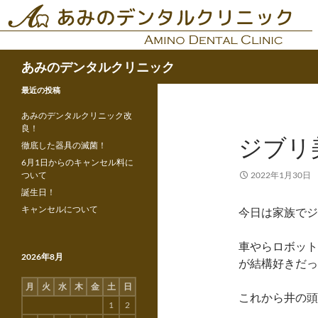
コ
ン
テ
検
ン
あみのデンタルクリニック
索
ツ
最近の投稿
へ
ス
あみのデンタルクリニック改
キ
良！
ジブリ
ッ
徹底した器具の滅菌！
プ
6月1日からのキャンセル料に
ついて
2022年1月30日
誕生日！
キャンセルについて
今日は家族でジ
車やらロボット
2026年8月
が結構好きだっ
月
火
水
木
金
土
日
これから井の頭
1
2