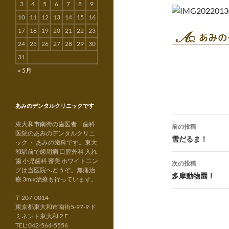
3
4
5
6
7
8
9
10
11
12
13
14
15
16
17
18
19
20
21
22
23
24
25
26
27
28
29
30
31
« 5月
あみのデンタルクリニックです
投
東大和市南街の歯医者 歯科
前の投稿
医院のあみのデンタルクリニ
稿
雪だるま！
ック ・ あみの歯科です。東大
和駅前で歯周病 口腔外科 入れ
ナ
歯 小児歯科 審美 ホワイト二ン
次の投稿
グは当医院へどうぞ。無痛治
ビ
多摩動物園！
療 3mix治療も行っています。
ゲ
〒207-0014
東京都東大和市南街5-97-9 ド
ー
ミネント東大和２F
TEL: 042-564-5556