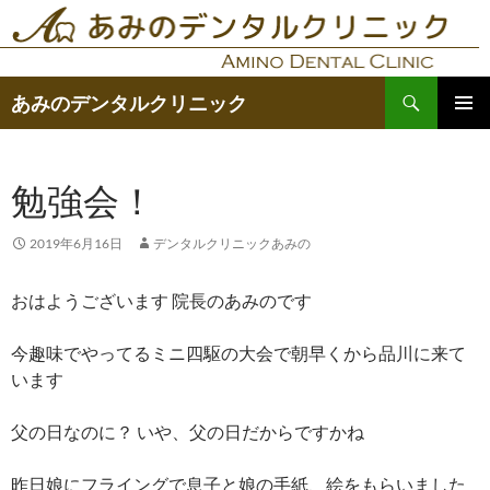
コ
ン
テ
検
ン
あみのデンタルクリニック
索
ツ
メインメ
へ
ニュー
ス
勉強会！
キ
ッ
2019年6月16日
デンタルクリニックあみの
プ
おはようございます 院長のあみのです
今趣味でやってるミニ四駆の大会で朝早くから品川に来て
います
父の日なのに？ いや、父の日だからですかね
昨日娘にフライングで息子と娘の手紙、絵をもらいました