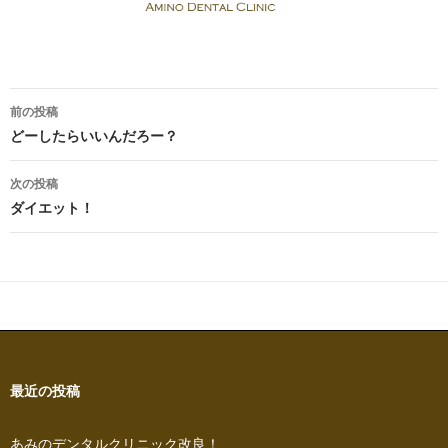
投
前の投稿
稿
どーしたらいいんだろー？
ナ
次の投稿
ビ
ダイエット！
ゲ
ー
シ
ョ
ン
最近の投稿
あみのデンタルクリニック改良！