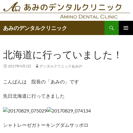
コ
ン
テ
検
ン
あみのデンタルクリニック
索
ツ
メインメ
へ
ニュー
ス
北海道に行っていました！
キ
ッ
2017年9月1日
デンタルクリニックあみの
プ
こんばんは 院長の「あみの」です
先日北海道に行ってきました
シャトレーゼガトーキングダムサッポロ