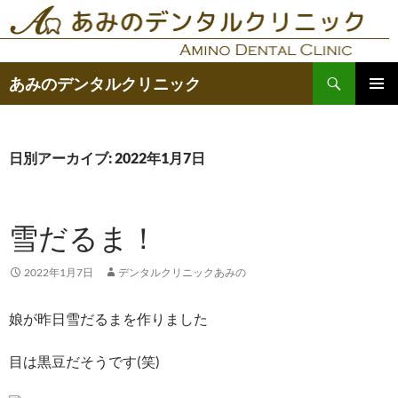
コ
ン
テ
検
ン
あみのデンタルクリニック
索
ツ
メインメ
へ
ニュー
ス
日別アーカイブ: 2022年1月7日
キ
ッ
プ
雪だるま！
2022年1月7日
デンタルクリニックあみの
娘が昨日雪だるまを作りました
目は黒豆だそうです(笑)