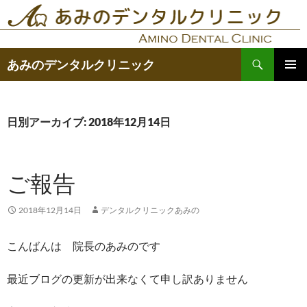
コ
ン
テ
検
ン
あみのデンタルクリニック
索
ツ
メインメ
へ
ニュー
ス
日別アーカイブ: 2018年12月14日
キ
ッ
プ
ご報告
2018年12月14日
デンタルクリニックあみの
こんばんは 院長のあみのです
最近ブログの更新が出来なくて申し訳ありません