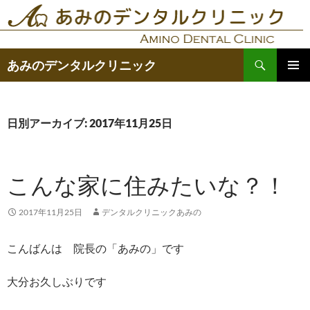
コ
ン
テ
検
ン
あみのデンタルクリニック
索
ツ
メインメ
へ
ニュー
ス
日別アーカイブ: 2017年11月25日
キ
ッ
プ
こんな家に住みたいな？！
2017年11月25日
デンタルクリニックあみの
こんばんは 院長の「あみの」です
大分お久しぶりです