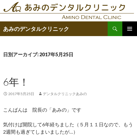
コ
ン
テ
検
ン
あみのデンタルクリニック
索
ツ
メインメ
へ
ニュー
ス
日別アーカイブ: 2017年5月25日
キ
ッ
プ
6年！
2017年5月25日
デンタルクリニックあみの
こんばんは 院長の「あみの」です
気付けば開院して6年経ちました（５月１１日なので、もう
2週間も過ぎてしまいましたが…）