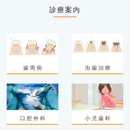
診療案内
歯 周 病
虫 歯 治 療
口 腔 外 科
小 児 歯 科