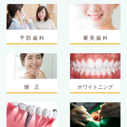
予 防 歯 科
審 美 歯 科
矯 正
ホワイトニング