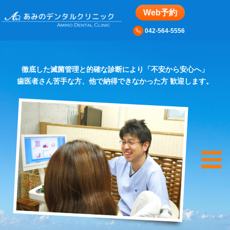
Web予約
se
042-564-5556
徹底した滅菌管理と的確な診断により「不安から安心へ」
歯医者さん苦手な方、他で納得できなかった方
歓迎します。
Menu